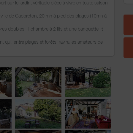
rt sur le jardin, véritable pièce à vivre en toute saison
e ville de Capbreton, 20 mn à pied des plages (10mn à
es doubles, 1 chambre à 2 lits et une banquette lit
n, qui, entre plages et forêts, ravira les amateurs de