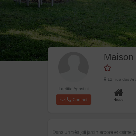
Maison 
12, rue des A
Laetitia Agostini
Contact
House
Dans un très joli jardin arboré et calme