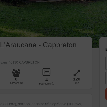
L'Araucane - Capbreton
E
rtisans 40130 CAPBRETON
8
120
4
persons
m2
bedrooms
 (de 800m2), maison landaise très agréable (100m2),