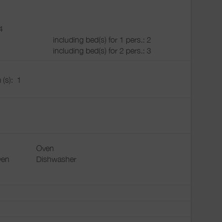
4
including bed(s) for 1 pers.: 2
including bed(s) for 2 pers.: 3
 (s):
1
Oven
ven
Dishwasher