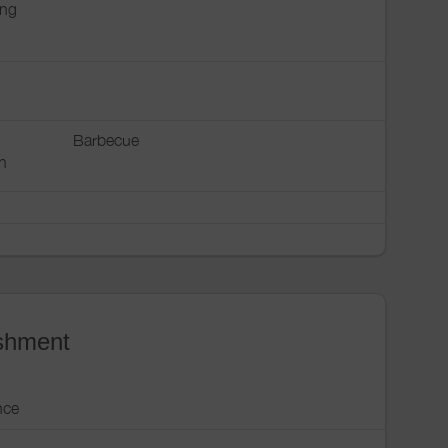
ing
Barbecue
n
ishment
nce