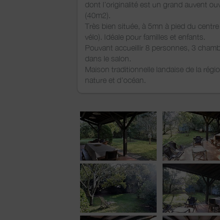
dont l’originalité est un grand auvent ouve
(40m2).
Très bien située, à 5mn à pied du centr
vélo). Idéale pour familles et enfants.
Pouvant accueillir 8 personnes, 3 chambr
dans le salon.
Maison traditionnelle landaise de la régio
nature et d’océan.