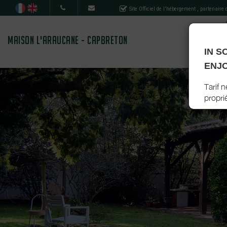
Site Officiel de l'hébergement
, partenaire
MAISON L'ARAUCANE - CAPBRETON
IN S
ENJO
Tarif 
proprié