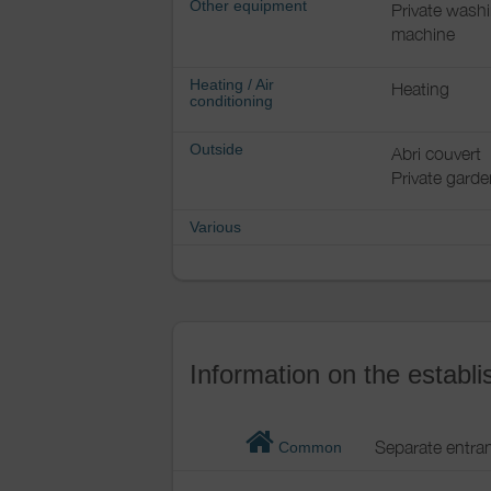
Other equipment
Private wash
machine
Heating / Air
Heating
conditioning
Outside
Abri couvert
Private garde
Various
Information on the establ
Separate entra
Common