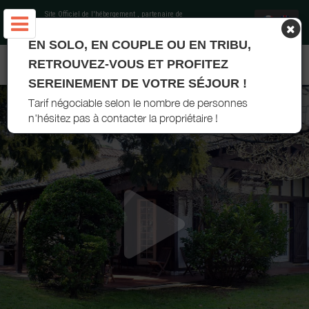
Site Officiel de l'hébergement
, partenaire de
Office de Tourisme Landes Atlantique Sud
EN SOLO, EN COUPLE OU EN TRIBU,
MAISON L'ARAUCANE - CAPBRETON
RETROUVEZ-VOUS ET PROFITEZ
SEREINEMENT DE VOTRE SÉJOUR !
Tarif négociable selon le nombre de personnes
n'hésitez pas à contacter la propriétaire !